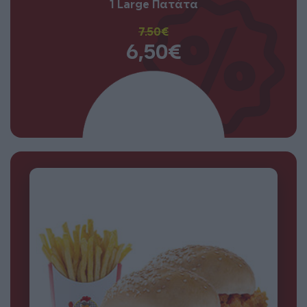
1 Large Πατάτα
7.50€
6,50€