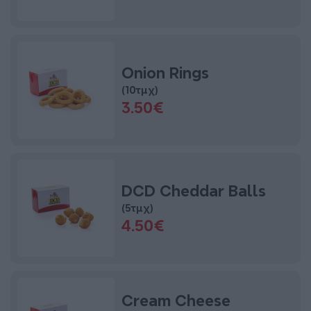
Onion Rings
(10τμχ)
3.50€
DCD Cheddar Balls
(5τμχ)
4.50€
Cream Cheese