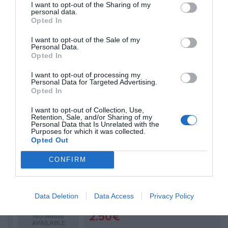
I want to opt-out of the Sharing of my
Mega Sweet Chilli
personal data.
Sauce
Opted In
200ml
I want to opt-out of the Sale of my
2.50€
Personal Data.
Opted In
I want to opt-out of processing my
Personal Data for Targeted Advertising.
Opted In
Mega Whiskey Sauce
I want to opt-out of Collection, Use,
200ml
Retention, Sale, and/or Sharing of my
Personal Data that Is Unrelated with the
2.50€
Purposes for which it was collected.
Opted Out
CONFIRM
Mega Runch Sauce
Data Deletion
Data Access
Privacy Policy
200ml
2.50€